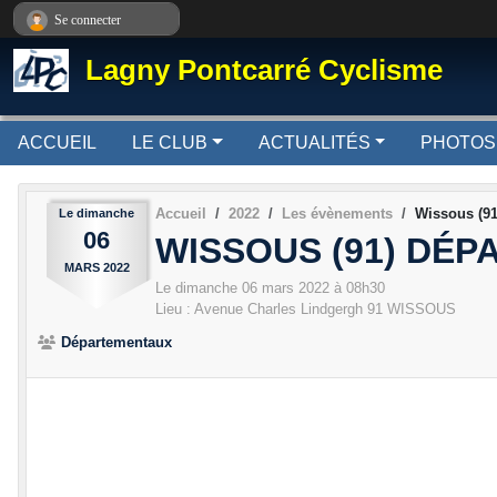
Panneau de gestion des cookies
Se connecter
Lagny Pontcarré Cyclisme
ACCUEIL
LE CLUB
ACTUALITÉS
PHOTOS
Accueil
2022
Les évènements
Wissous (9
Le
dimanche
06
WISSOUS (91) DÉ
MARS
2022
Le
dimanche
06
mars
2022
à 08h30
Lieu :
Avenue Charles Lindgergh
91
WISSOUS
Départementaux