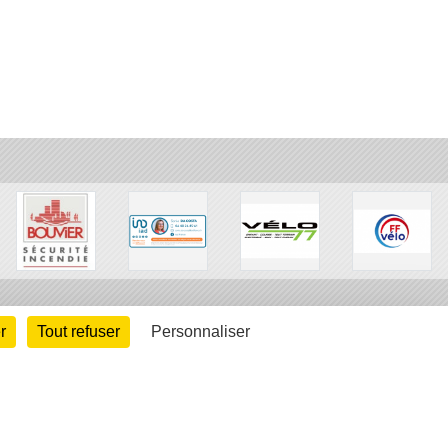
r
Tout refuser
Personnaliser
arte cookies
Gestion des cookies
s légales
Signaler un contenu inapproprié