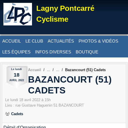
Panneau de gestion des cookies
Lagny Pontcarré
Cyclisme
ACCUEIL
LE CLUB
ACTUALITÉS
PHOTOS & VIDÉOS
LES ÉQUIPES
INFOS DIVERSES
BOUTIQUE
Le
lundi
Accueil
Bazancourt (51) Cadets
18
BAZANCOURT (51)
AVRIL
2022
CADETS
Le
lundi
18
avril
2022
à 15h
Lieu :
rue Gustave Haguenin
51
BAZANCOURT
Cadets
Détail d'Organisation