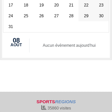
17
18
19
20
21
22
23
24
25
26
27
28
29
30
31
08
AOÛT
Aucun évènement aujourd'hui
SPORTS
REGIONS
35860
visites