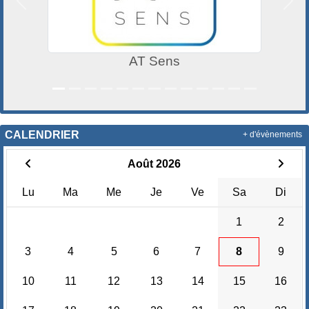
Précedent
Suiv
AT Sens
CALENDRIER
+ d'évènements
Août 2026
Lu
Ma
Me
Je
Ve
Sa
Di
1
2
3
4
5
6
7
8
9
10
11
12
13
14
15
16