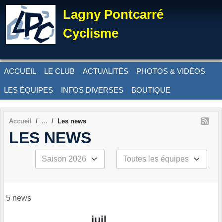
Panneau de gestion des cookies
Lagny Pontcarré
Cyclisme
ACCUEIL
LE CLUB
ACTUALITÉS
PHOTOS & VIDÉOS
LES ÉQUIPES
INFOS DIVERSES
BOUTIQUE
Accueil
Les news
LES NEWS
5 news
juil.