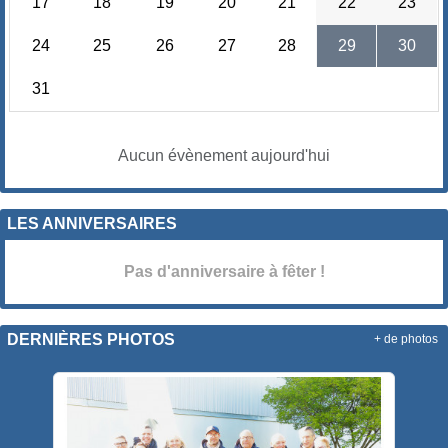
17
18
19
20
21
22
23
24
25
26
27
28
29
30
31
Aucun évènement aujourd'hui
LES ANNIVERSAIRES
Pas d'anniversaire à fêter !
DERNIÈRES PHOTOS
+ de photos