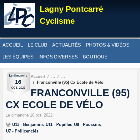
Panneau de gestion des cookies
Lagny Pontcarré
Cyclisme
ACCUEIL
LE CLUB
ACTUALITÉS
PHOTOS & VIDÉOS
LES ÉQUIPES
INFOS DIVERSES
BOUTIQUE
Le
dimanche
Accueil
16
Franconville (95) Cx Ecole de Vélo
OCT.
2022
FRANCONVILLE (95)
CX ECOLE DE VÉLO
Le
dimanche
16
oct.
2022
U13 - Benjamins
U11 - Pupilles
U9 - Poussins
U7 - Prélicenciés