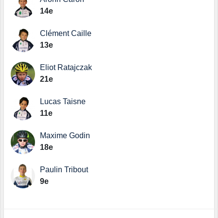
14e
Clément Caille
13e
Eliot Ratajczak
21e
Lucas Taisne
11e
Maxime Godin
18e
Paulin Tribout
9e