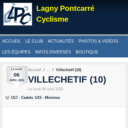
Panneau de gestion des cookies
Lagny Pontcarré
Cyclisme
ACCUEIL
LE CLUB
ACTUALITÉS
PHOTOS & VIDÉOS
LES ÉQUIPES
INFOS DIVERSES
BOUTIQUE
Le
lundi
Accueil
Villechetif (10)
06
VILLECHETIF (10)
AVRIL
2026
Le
lundi
06
avril
2026
U17 - Cadets
U15 - Minimes