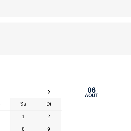
06
AOÛT
e
Sa
Di
1
2
8
9