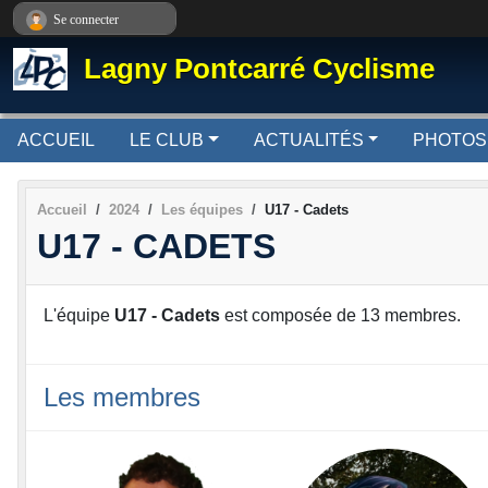
Panneau de gestion des cookies
Se connecter
Lagny Pontcarré Cyclisme
ACCUEIL
LE CLUB
ACTUALITÉS
PHOTOS
Accueil
2024
Les équipes
U17 - Cadets
U17 - CADETS
L'équipe
U17 - Cadets
est composée de 13 membres.
Les membres