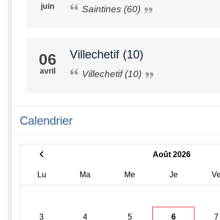
juin
Saintines (60)
Villechetif (10)
06
avril
Villechetif (10)
Calendrier
Août 2026
Lu
Ma
Me
Je
V
3
4
5
6
7