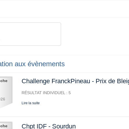
R
pation aux évènements
Challenge FranckPineau - Prix de Ble
nche
RÉSULTAT INDIVIDUEL : 5
026
Lire la suite
Chpt IDF - Sourdun
nche