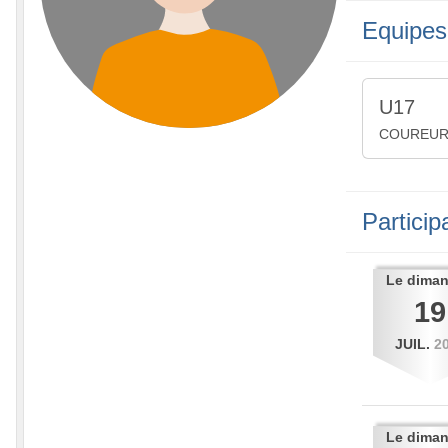
Equipes
U17
COUREU
Partici
Le
dima
19
JUIL.
2
Le
dima