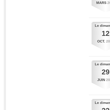
MARS
2
Le
dima
12
OCT.
2
Le
dima
29
JUIN
2
Le
dima