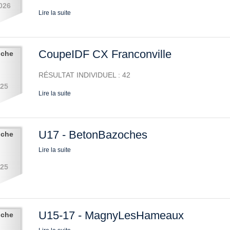
026
Lire la suite
CoupeIDF CX Franconville
nche
RÉSULTAT INDIVIDUEL : 42
025
Lire la suite
U17 - BetonBazoches
nche
Lire la suite
025
U15-17 - MagnyLesHameaux
nche