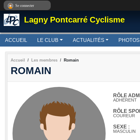
Panneau de gestion des cookies
Se connecter
Lagny Pontcarré Cyclisme
ACCUEIL
LE CLUB
ACTUALITÉS
PHOTOS
Accueil
Les membres
Romain
ROMAIN
RÔLE ADMI
ADHÉRENT
RÔLE SPOR
COUREUR
SEXE :
MASCULIN