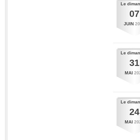
Le
dima
07
JUIN
2
Le
dima
31
MAI
20
Le
dima
24
MAI
20