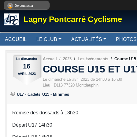
Panneau de gestion des cookies
Se connecter
Lagny Pontcarré Cyclisme
ACCUEIL
LE CLUB
ACTUALITÉS
PHOTOS
Accueil
2023
Les évènements
Course U15
Le
dimanche
16
COURSE U15 ET U
AVRIL
2023
Le
dimanche
16
avril
2023
de 14h30 à 16h30
Lieu :
D113
77320
Montdauphin
U17 - Cadets
U15 - Minimes
Remise des dossards à 13h30.
Départ U17 14h30