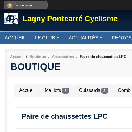
Panneau de gestion des cookies
Se connecter
Lagny Pontcarré Cyclisme
ACCUEIL
LE CLUB
ACTUALITÉS
PHOTOS
Accueil
Boutique
Accessoires
Paire de chaussettes LPC
BOUTIQUE
Accueil
Maillots
Cuissards
Combi
2
2
Paire de chaussettes LPC