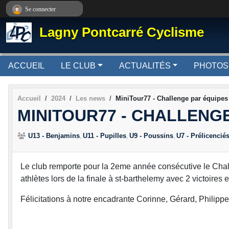
Panneau de gestion des cookies
Se connecter
Lagny Pontcarré Cyclisme
ACCUEIL
LE CLUB
ACTUALITÉS
PHOTOS
Accueil
2024
Les news
MiniTour77 - Challenge par équipes
MINITOUR77 - CHALLENGE
U13 - Benjamins
U11 - Pupilles
U9 - Poussins
U7 - Prélicencié
Le club remporte pour la 2eme année consécutive le Cha
athlètes lors de la finale à st-barthelemy avec 2 victoires
Félicitations à notre encadrante Corinne, Gérard, Philippe