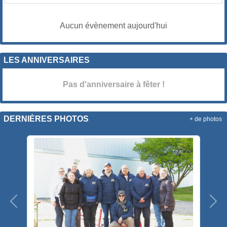
Aucun évènement aujourd'hui
LES ANNIVERSAIRES
Pas d'anniversaire à fêter !
DERNIÈRES PHOTOS
+ de photos
Précedent
Sui